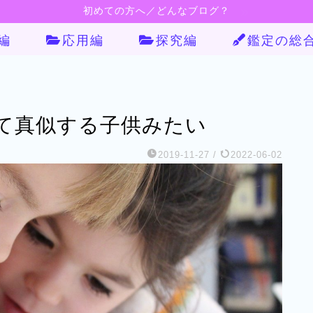
初めての方へ／どんなブログ？
編
応用編
探究編
鑑定の総
て真似する子供みたい
2019-11-27
/
2022-06-02