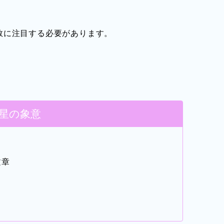
数に注目する必要があります。
。
星の象意
文章