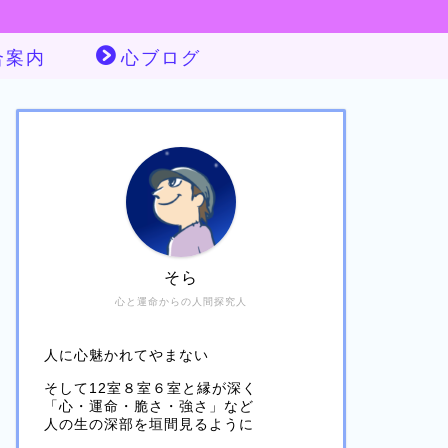
合案内
心ブログ
そら
心と運命からの人間探究人
人に心魅かれてやまない
そして12室８室６室と縁が深く
「心・運命・脆さ・強さ」など
人の生の深部を垣間見るように