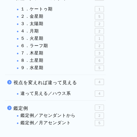
１．ケートゥ期
1
２．金星期
5
３．太陽期
2
４．月期
2
５．火星期
1
６．ラーフ期
2
７．木星期
3
８．土星期
6
９．水星期
5
視点を変えれば違って見える
4
違って見える／ハウス系
4
鑑定例
7
鑑定例／アセンダントから
2
鑑定例／月アセンダント
5