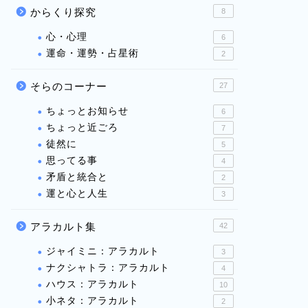
からくり探究
8
心・心理
6
運命・運勢・占星術
2
そらのコーナー
27
ちょっとお知らせ
6
ちょっと近ごろ
7
徒然に
5
思ってる事
4
矛盾と統合と
2
運と心と人生
3
アラカルト集
42
ジャイミニ：アラカルト
3
ナクシャトラ：アラカルト
4
ハウス：アラカルト
10
小ネタ：アラカルト
2