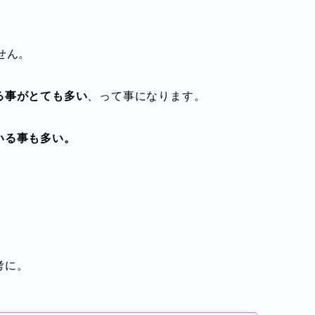
せん。
る事がとても多い
、って事になります。
いる事も多い。
考に。