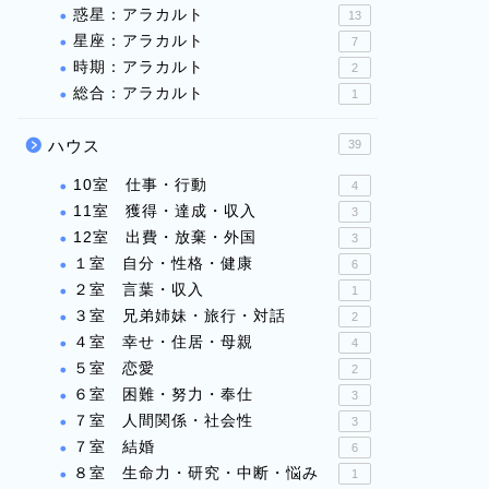
惑星：アラカルト
13
星座：アラカルト
7
時期：アラカルト
2
総合：アラカルト
1
ハウス
39
10室 仕事・行動
4
11室 獲得・達成・収入
3
12室 出費・放棄・外国
3
１室 自分・性格・健康
6
２室 言葉・収入
1
３室 兄弟姉妹・旅行・対話
2
４室 幸せ・住居・母親
4
５室 恋愛
2
６室 困難・努力・奉仕
3
７室 人間関係・社会性
3
７室 結婚
6
８室 生命力・研究・中断・悩み
1