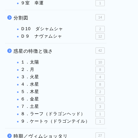
９室 幸運
1
分割図
14
Ｄ10 ダシャムシャ
2
Ｄ９ ナヴァムシャ
12
惑星の特徴と強さ
42
１．太陽
10
２．月
8
３．火星
4
４．水星
8
５．木星
2
６．金星
5
７．土星
3
８．ラーフ（ドラゴンヘッド）
1
９．ケートゥ（ドラゴンテイル）
1
時期／ヴィムショッタリ
27