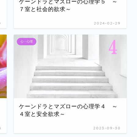
ケーンドラとマズローの心理学５ ～
７室と社会的欲求～
0
2024-02-29
心・心理
ケーンドラとマズローの心理学４ ～
４室と安全欲求～
4
2023-09-30