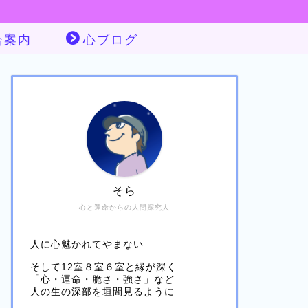
合案内
心ブログ
そら
心と運命からの人間探究人
人に心魅かれてやまない
そして12室８室６室と縁が深く
「心・運命・脆さ・強さ」など
人の生の深部を垣間見るように