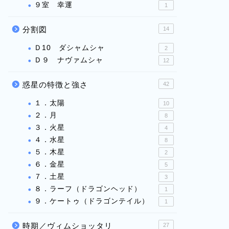
９室 幸運
1
分割図
14
Ｄ10 ダシャムシャ
2
Ｄ９ ナヴァムシャ
12
惑星の特徴と強さ
42
１．太陽
10
２．月
8
３．火星
4
４．水星
8
５．木星
2
６．金星
5
７．土星
3
８．ラーフ（ドラゴンヘッド）
1
９．ケートゥ（ドラゴンテイル）
1
時期／ヴィムショッタリ
27