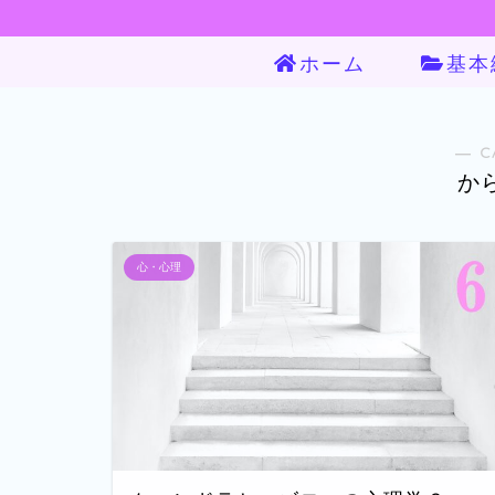
ホーム
基本
― C
か
心・心理