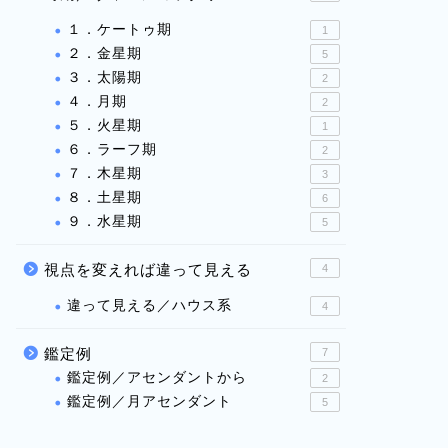
１．ケートゥ期
1
２．金星期
5
３．太陽期
2
４．月期
2
５．火星期
1
６．ラーフ期
2
７．木星期
3
８．土星期
6
９．水星期
5
視点を変えれば違って見える
4
違って見える／ハウス系
4
鑑定例
7
鑑定例／アセンダントから
2
鑑定例／月アセンダント
5