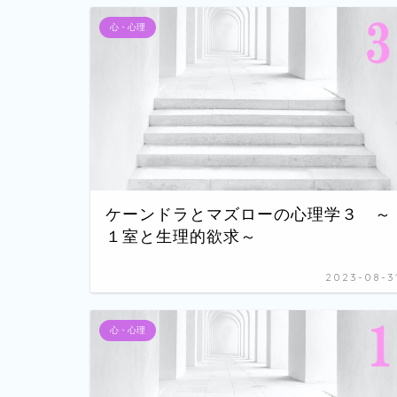
心・心理
ケーンドラとマズローの心理学３ ～
１室と生理的欲求～
2023-08-3
心・心理