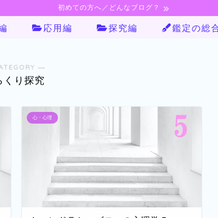
初めての方へ／どんなブログ？
編
応用編
探究編
鑑定の総
ATEGORY ―
らくり探究
心・心理