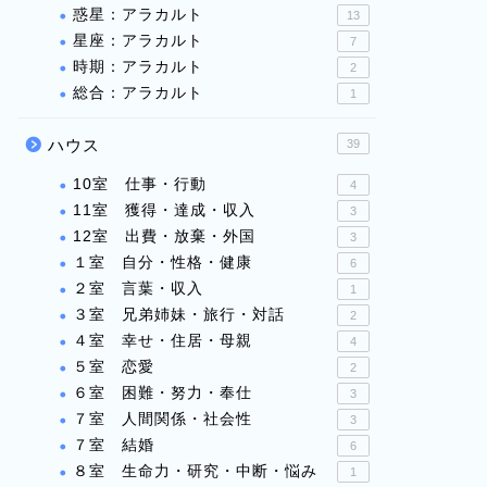
惑星：アラカルト
13
星座：アラカルト
7
時期：アラカルト
2
総合：アラカルト
1
ハウス
39
10室 仕事・行動
4
11室 獲得・達成・収入
3
12室 出費・放棄・外国
3
１室 自分・性格・健康
6
２室 言葉・収入
1
３室 兄弟姉妹・旅行・対話
2
４室 幸せ・住居・母親
4
５室 恋愛
2
６室 困難・努力・奉仕
3
７室 人間関係・社会性
3
７室 結婚
6
８室 生命力・研究・中断・悩み
1