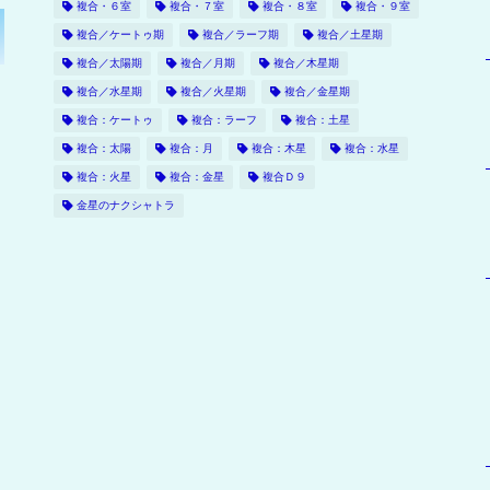
複合・６室
複合・７室
複合・８室
複合・９室
複合／ケートゥ期
複合／ラーフ期
複合／土星期
複合／太陽期
複合／月期
複合／木星期
複合／水星期
複合／火星期
複合／金星期
複合：ケートゥ
複合：ラーフ
複合：土星
複合：太陽
複合：月
複合：木星
複合：水星
複合：火星
複合：金星
複合Ｄ９
金星のナクシャトラ