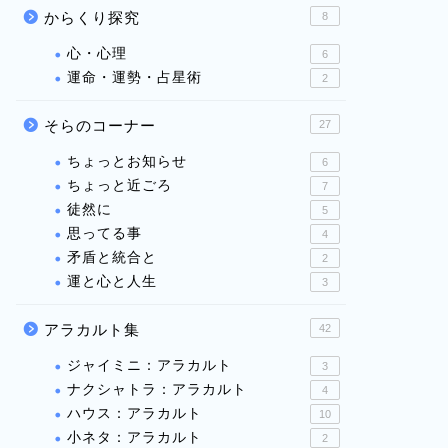
からくり探究
8
心・心理
6
運命・運勢・占星術
2
そらのコーナー
27
ちょっとお知らせ
6
ちょっと近ごろ
7
徒然に
5
思ってる事
4
矛盾と統合と
2
運と心と人生
3
アラカルト集
42
ジャイミニ：アラカルト
3
ナクシャトラ：アラカルト
4
ハウス：アラカルト
10
小ネタ：アラカルト
2