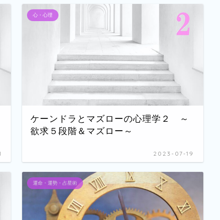
心・心理
ケーンドラとマズローの心理学２ ～
欲求５段階＆マズロー～
1
2023-07-19
運命・運勢・占星術