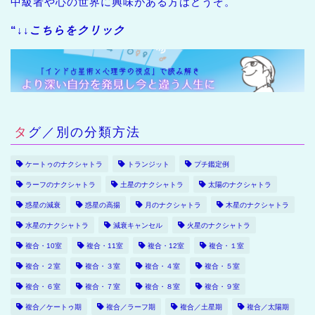
中級者や心の世界に興味がある方はどうぞ。
“↓↓
こちらをクリック
タグ／別の分類方法
ケートゥのナクシャトラ
トランジット
プチ鑑定例
ラーフのナクシャトラ
土星のナクシャトラ
太陽のナクシャトラ
惑星の減衰
惑星の高揚
月のナクシャトラ
木星のナクシャトラ
水星のナクシャトラ
減衰キャンセル
火星のナクシャトラ
複合・10室
複合・11室
複合・12室
複合・１室
複合・２室
複合・３室
複合・４室
複合・５室
複合・６室
複合・７室
複合・８室
複合・９室
複合／ケートゥ期
複合／ラーフ期
複合／土星期
複合／太陽期