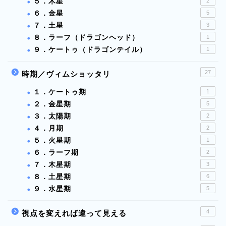
５．木星
2
６．金星
5
７．土星
3
８．ラーフ（ドラゴンヘッド）
1
９．ケートゥ（ドラゴンテイル）
1
27
時期／ヴィムショッタリ
１．ケートゥ期
1
２．金星期
5
３．太陽期
2
４．月期
2
５．火星期
1
６．ラーフ期
2
７．木星期
3
８．土星期
6
９．水星期
5
4
視点を変えれば違って見える