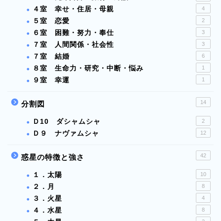
４室 幸せ・住居・母親
4
５室 恋愛
2
６室 困難・努力・奉仕
3
７室 人間関係・社会性
3
７室 結婚
6
８室 生命力・研究・中断・悩み
1
９室 幸運
1
14
分割図
Ｄ10 ダシャムシャ
2
Ｄ９ ナヴァムシャ
12
42
惑星の特徴と強さ
１．太陽
10
２．月
8
３．火星
4
４．水星
8