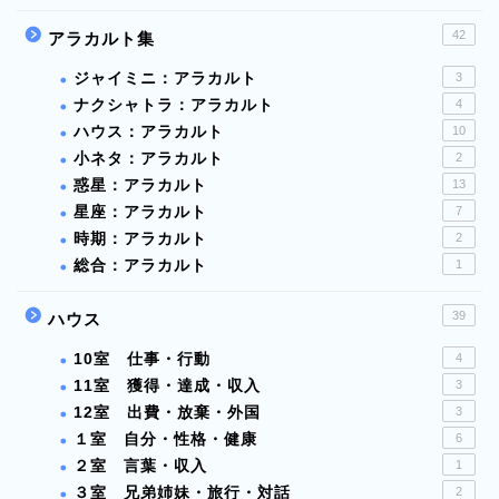
42
アラカルト集
ジャイミニ：アラカルト
3
ナクシャトラ：アラカルト
4
ハウス：アラカルト
10
小ネタ：アラカルト
2
惑星：アラカルト
13
星座：アラカルト
7
時期：アラカルト
2
総合：アラカルト
1
39
ハウス
10室 仕事・行動
4
11室 獲得・達成・収入
3
12室 出費・放棄・外国
3
１室 自分・性格・健康
6
２室 言葉・収入
1
３室 兄弟姉妹・旅行・対話
2