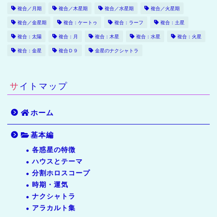
複合／月期
複合／木星期
複合／水星期
複合／火星期
複合／金星期
複合：ケートゥ
複合：ラーフ
複合：土星
複合：太陽
複合：月
複合：木星
複合：水星
複合：火星
複合：金星
複合Ｄ９
金星のナクシャトラ
サイトマップ
ホーム
基本編
各惑星の特徴
ハウスとテーマ
分割ホロスコープ
時期・運気
ナクシャトラ
アラカルト集