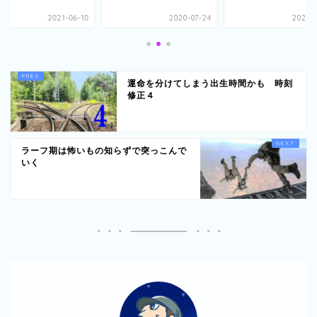
2021-06-10
2020-07-24
2020-0
運命を分けてしまう出生時間かも 時刻
修正４
ラーフ期は怖いもの知らずで突っこんで
いく