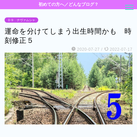
初めての方へ／どんなブログ？
Ｄ９ ナヴァムシャ
運命を分けてしまう出生時間かも 時
刻修正５
2020-07-27
/
2022-07-17