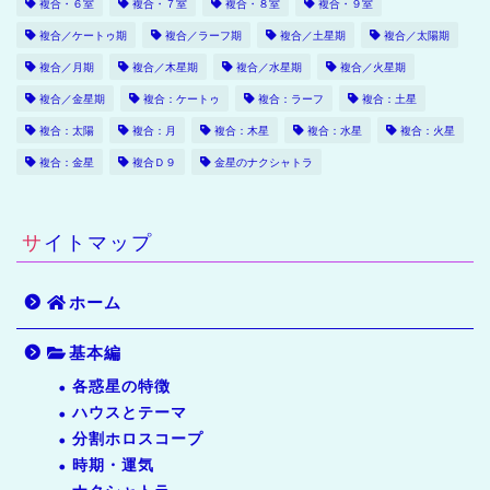
複合・６室
複合・７室
複合・８室
複合・９室
複合／ケートゥ期
複合／ラーフ期
複合／土星期
複合／太陽期
複合／月期
複合／木星期
複合／水星期
複合／火星期
複合／金星期
複合：ケートゥ
複合：ラーフ
複合：土星
複合：太陽
複合：月
複合：木星
複合：水星
複合：火星
複合：金星
複合Ｄ９
金星のナクシャトラ
サイトマップ
ホーム
基本編
各惑星の特徴
ハウスとテーマ
分割ホロスコープ
時期・運気