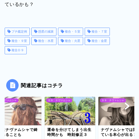
ているかも？
プチ鑑定例
惑星の減衰
複合・５室
複合・７室
複合・９室
複合：水星
複合：火星
複合：金星
複合Ｄ９
関連記事はコチラ
 ナヴァムシャ
Ｄ９ ナヴァムシャ
Ｄ９ ナヴァムシャ
事はナヴァムシャで綺
運命を分けてしまう出生
ナヴァムシャでは隠
に出ることも
時間かも 時刻修正３
ている本心が出る２