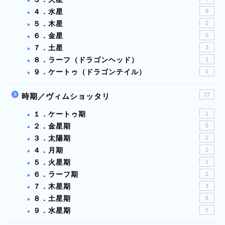
４．水星
8
５．木星
2
６．金星
5
７．土星
3
８．ラーフ（ドラゴンヘッド）
1
９．ケートゥ（ドラゴンテイル）
1
27
時期／ヴィムショッタリ
１．ケートゥ期
1
２．金星期
5
３．太陽期
2
４．月期
2
５．火星期
1
６．ラーフ期
2
７．木星期
3
８．土星期
6
９．水星期
5