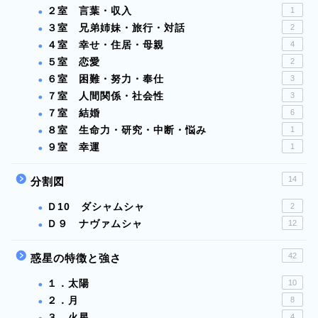
２室 言葉・収入
1
３室 兄弟姉妹・旅行・対話
2
４室 幸せ・住居・母親
4
５室 恋愛
2
６室 困難・努力・奉仕
3
７室 人間関係・社会性
3
７室 結婚
6
８室 生命力・研究・中断・悩み
1
９室 幸運
1
14
分割図
Ｄ10 ダシャムシャ
2
Ｄ９ ナヴァムシャ
12
42
惑星の特徴と強さ
１．太陽
10
２．月
8
３．火星
4