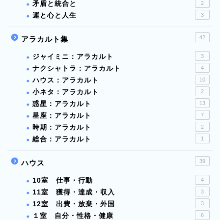
矛盾と統合と
2
運と心と人生
3
42
アラカルト集
ジャイミニ：アラカルト
3
ナクシャトラ：アラカルト
4
ハウス：アラカルト
10
小ネタ：アラカルト
2
惑星：アラカルト
13
星座：アラカルト
7
時期：アラカルト
2
総合：アラカルト
1
39
ハウス
10室 仕事・行動
4
11室 獲得・達成・収入
3
12室 出費・放棄・外国
3
１室 自分・性格・健康
6