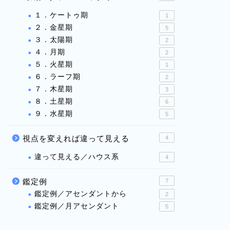
１．ケートゥ期
1
２．金星期
5
３．太陽期
2
４．月期
2
５．火星期
1
６．ラーフ期
2
７．木星期
3
８．土星期
6
９．水星期
5
視点を変えれば違って見える
4
違って見える／ハウス系
4
鑑定例
7
鑑定例／アセンダントから
2
鑑定例／月アセンダント
5