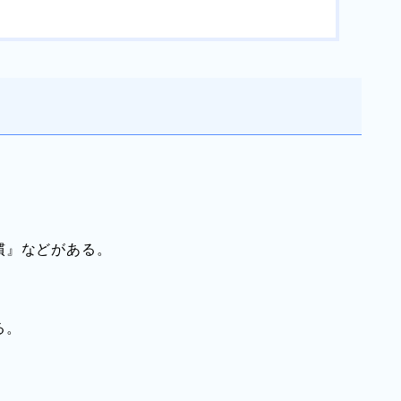
。
慣』などがある。
る。