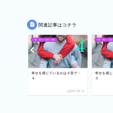
関連記事はコチラ
４室 幸せ・住居・母親
４室 幸せ・住居
は４室で・
幸せを感じているかは４室で・
幸せを感じ
４
３
2020-09-05
2020-09-11