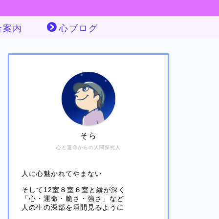
合案内
心ブログ
そら
心と運命からの人間探究人
人に心魅かれてやまない
そして12室８室６室と縁が深く
「心・運命・脆さ・強さ」など
人の生の深部を垣間見るように