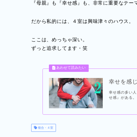
『母親』も『幸せ感』も、非常に重要なテー
だから私的には、４室は興味津々のハウス。
ここは、めっちゃ深い。
ずっと追求してます・笑
幸せを感
幸せ感の多い人
せ感』がある。
複合・４室