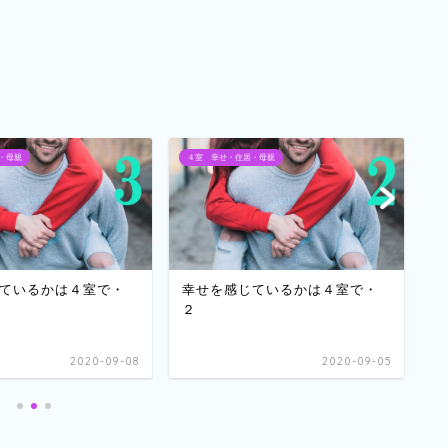
・母親
４室 幸せ・住居・母親
４
ているかは４室で・
幸せを感じているかは４室で・
幸
２
４
2020-09-08
2020-09-05