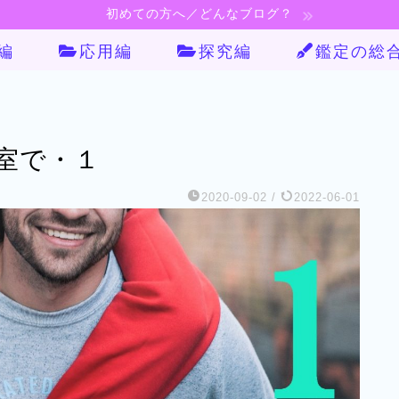
初めての方へ／どんなブログ？
編
応用編
探究編
鑑定の総
室で・１
2020-09-02
/
2022-06-01