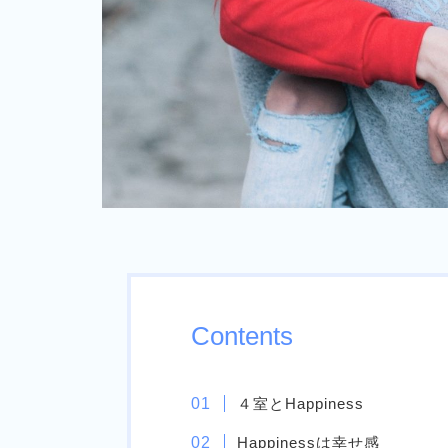
Contents
４室とHappiness
Happinessは幸せ感