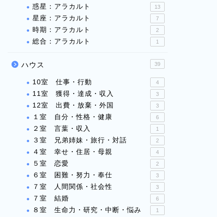
惑星：アラカルト
13
星座：アラカルト
7
時期：アラカルト
2
総合：アラカルト
1
ハウス
39
10室 仕事・行動
4
11室 獲得・達成・収入
3
12室 出費・放棄・外国
3
１室 自分・性格・健康
6
２室 言葉・収入
1
３室 兄弟姉妹・旅行・対話
2
４室 幸せ・住居・母親
4
５室 恋愛
2
６室 困難・努力・奉仕
3
７室 人間関係・社会性
3
７室 結婚
6
８室 生命力・研究・中断・悩み
1