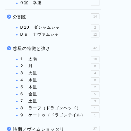
９室 幸運
1
分割図
14
Ｄ10 ダシャムシャ
2
Ｄ９ ナヴァムシャ
12
惑星の特徴と強さ
42
１．太陽
10
２．月
8
３．火星
4
４．水星
8
５．木星
2
６．金星
5
７．土星
3
８．ラーフ（ドラゴンヘッド）
1
９．ケートゥ（ドラゴンテイル）
1
時期／ヴィムショッタリ
27