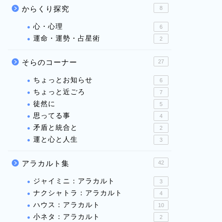
からくり探究
8
心・心理
6
運命・運勢・占星術
2
そらのコーナー
27
ちょっとお知らせ
6
ちょっと近ごろ
7
徒然に
5
思ってる事
4
矛盾と統合と
2
運と心と人生
3
アラカルト集
42
ジャイミニ：アラカルト
3
ナクシャトラ：アラカルト
4
ハウス：アラカルト
10
小ネタ：アラカルト
2