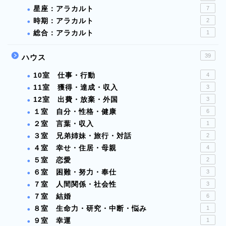
星座：アラカルト
7
時期：アラカルト
2
総合：アラカルト
1
39
ハウス
10室 仕事・行動
4
11室 獲得・達成・収入
3
12室 出費・放棄・外国
3
１室 自分・性格・健康
6
２室 言葉・収入
1
３室 兄弟姉妹・旅行・対話
2
４室 幸せ・住居・母親
4
５室 恋愛
2
６室 困難・努力・奉仕
3
７室 人間関係・社会性
3
７室 結婚
6
８室 生命力・研究・中断・悩み
1
９室 幸運
1