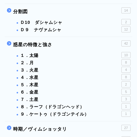
14
分割図
Ｄ10 ダシャムシャ
2
Ｄ９ ナヴァムシャ
12
42
惑星の特徴と強さ
１．太陽
10
２．月
8
３．火星
4
４．水星
8
５．木星
2
６．金星
5
７．土星
3
８．ラーフ（ドラゴンヘッド）
1
９．ケートゥ（ドラゴンテイル）
1
27
時期／ヴィムショッタリ