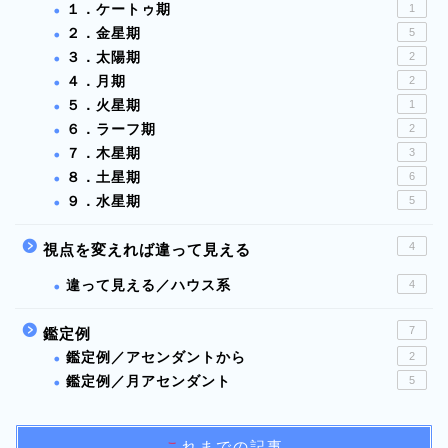
１．ケートゥ期
1
２．金星期
5
３．太陽期
2
４．月期
2
５．火星期
1
６．ラーフ期
2
７．木星期
3
８．土星期
6
９．水星期
5
4
視点を変えれば違って見える
違って見える／ハウス系
4
7
鑑定例
鑑定例／アセンダントから
2
鑑定例／月アセンダント
5
これまでの記事