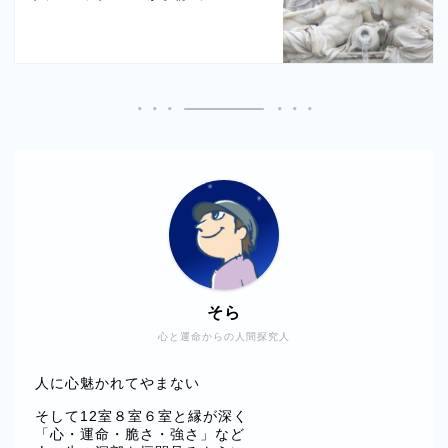
そら
心と運命からの人間探究人
人に心魅かれてやまない
そして12室８室６室と縁が深く
「心・運命・脆さ・強さ」など