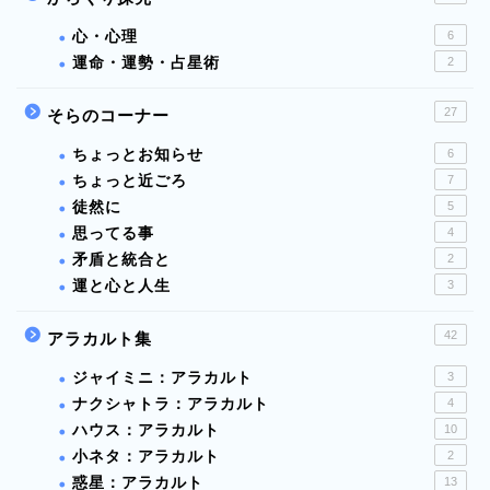
心・心理
6
運命・運勢・占星術
2
27
そらのコーナー
ちょっとお知らせ
6
ちょっと近ごろ
7
徒然に
5
思ってる事
4
矛盾と統合と
2
運と心と人生
3
42
アラカルト集
ジャイミニ：アラカルト
3
ナクシャトラ：アラカルト
4
ハウス：アラカルト
10
小ネタ：アラカルト
2
惑星：アラカルト
13