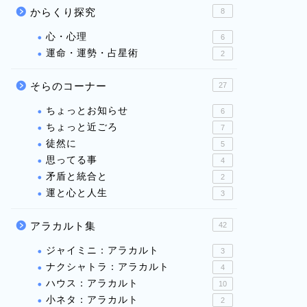
からくり探究
8
心・心理
6
運命・運勢・占星術
2
そらのコーナー
27
ちょっとお知らせ
6
ちょっと近ごろ
7
徒然に
5
思ってる事
4
矛盾と統合と
2
運と心と人生
3
アラカルト集
42
ジャイミニ：アラカルト
3
ナクシャトラ：アラカルト
4
ハウス：アラカルト
10
小ネタ：アラカルト
2