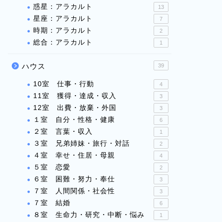
惑星：アラカルト
13
星座：アラカルト
7
時期：アラカルト
2
総合：アラカルト
1
ハウス
39
10室 仕事・行動
4
11室 獲得・達成・収入
3
12室 出費・放棄・外国
3
１室 自分・性格・健康
6
２室 言葉・収入
1
３室 兄弟姉妹・旅行・対話
2
４室 幸せ・住居・母親
4
５室 恋愛
2
６室 困難・努力・奉仕
3
７室 人間関係・社会性
3
７室 結婚
6
８室 生命力・研究・中断・悩み
1