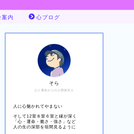
合案内
心ブログ
そら
心と運命からの人間探究人
人に心魅かれてやまない
そして12室８室６室と縁が深く
「心・運命・脆さ・強さ」など
人の生の深部を垣間見るように