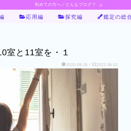
初めての方へ／どんなブログ？
編
応用編
探究編
鑑定の総
0室と11室を・１
2020-09-26
/
2022-06-01