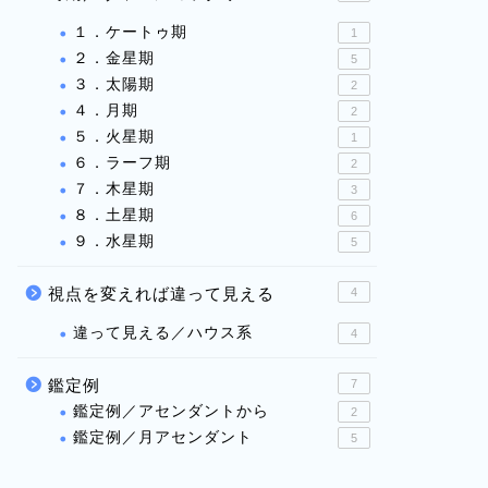
１．ケートゥ期
1
２．金星期
5
３．太陽期
2
４．月期
2
５．火星期
1
６．ラーフ期
2
７．木星期
3
８．土星期
6
９．水星期
5
視点を変えれば違って見える
4
違って見える／ハウス系
4
鑑定例
7
鑑定例／アセンダントから
2
鑑定例／月アセンダント
5