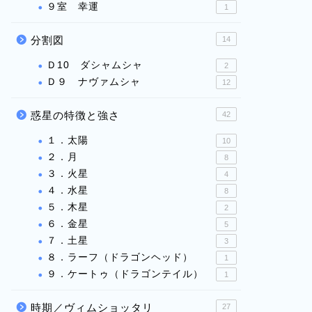
９室 幸運
1
分割図
14
Ｄ10 ダシャムシャ
2
Ｄ９ ナヴァムシャ
12
惑星の特徴と強さ
42
１．太陽
10
２．月
8
３．火星
4
４．水星
8
５．木星
2
６．金星
5
７．土星
3
８．ラーフ（ドラゴンヘッド）
1
９．ケートゥ（ドラゴンテイル）
1
時期／ヴィムショッタリ
27